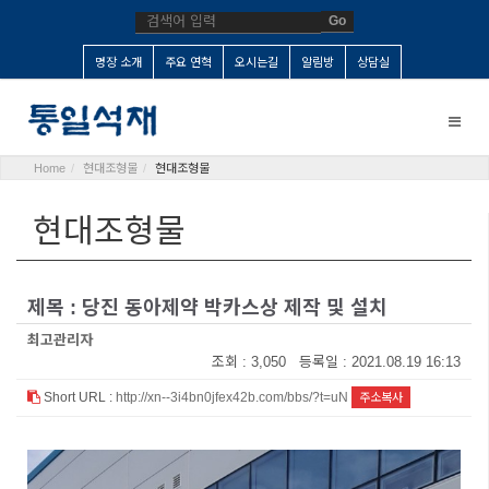
Go
명장 소개
주요 연혁
오시는길
알림방
상담실
Toggle
naviga
Home
현대조형물
현대조형물
현대조형물
제목 : 당진 동아제약 박카스상 제작 및 설치
최고관리자
조회 : 3,050 등록일 : 2021.08.19 16:13
Short URL :
http://xn--3i4bn0jfex42b.com/bbs/?t=uN
주소복사