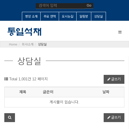
Go
명장 소개
주요 연혁
오시는길
알림방
상담실
Toggle
naviga
Home
회사소개
상담실
상담실
Total 1,001건
12 페이지
글쓰기
제목
글쓴이
날짜
게시물이 없습니다.
글쓰기