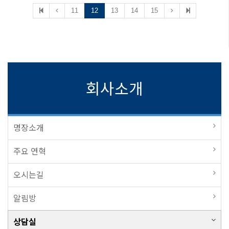
11
12
13
14
15
회사소개
명장소개
주요 연혁
오시는길
알림방
상담실