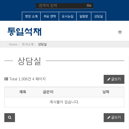
Go
명장 소개
주요 연혁
오시는길
알림방
상담실
Toggle
naviga
Home
회사소개
상담실
상담실
Total 1,006건
4 페이지
글쓰기
제목
글쓴이
날짜
게시물이 없습니다.
글쓰기