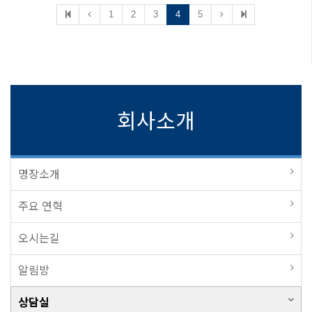
1
2
3
4
5
회사소개
명장소개
주요 연혁
오시는길
알림방
상담실