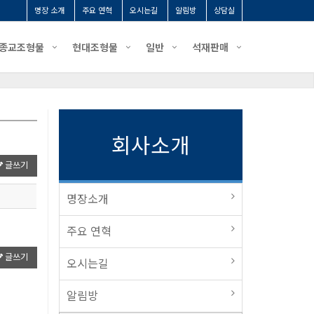
명장 소개
주요 연혁
오시는길
알림방
상담실
종교조형물
현대조형물
일반
석재판매
회사소개
글쓰기
명장소개
주요 연혁
글쓰기
오시는길
알림방