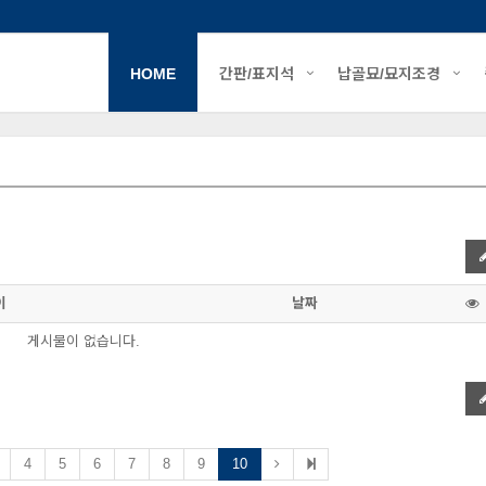
HOME
간판/표지석
납골묘/묘지조경
이
날짜
게시물이 없습니다.
4
5
6
7
8
9
10