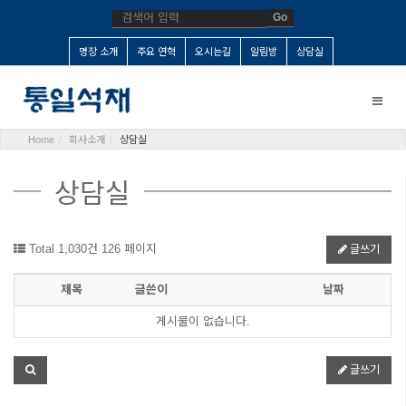
Go
명장 소개
주요 연혁
오시는길
알림방
상담실
Toggle
naviga
Home
회사소개
상담실
상담실
Total 1,030건
126 페이지
글쓰기
제목
글쓴이
날짜
게시물이 없습니다.
글쓰기