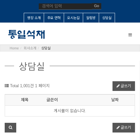
Go
명장 소개
주요 연혁
오시는길
알림방
상담실
Toggle
naviga
Home
회사소개
상담실
상담실
Total 1,001건
1 페이지
글쓰기
제목
글쓴이
날짜
게시물이 없습니다.
글쓰기