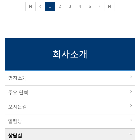
1
2
3
4
5
회사소개
명장소개
주요 연혁
오시는길
알림방
상담실