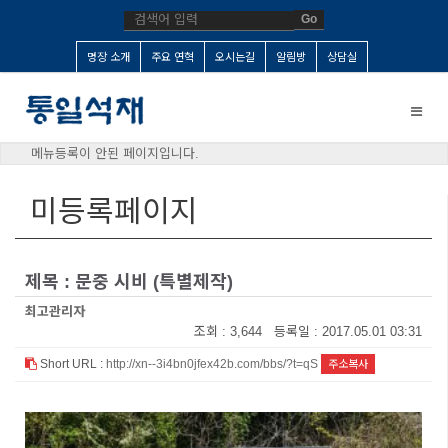
Go
명장 소개
주요 연혁
오시는길
알림방
상담실
Toggle
naviga
메뉴등록이 안된 페이지입니다.
미등록페이지
제목 : 문중 시비 (특별제작)
최고관리자
조회 : 3,644 등록일 : 2017.05.01 03:31
Short URL :
http://xn--3i4bn0jfex42b.com/bbs/?t=qS
주소복사