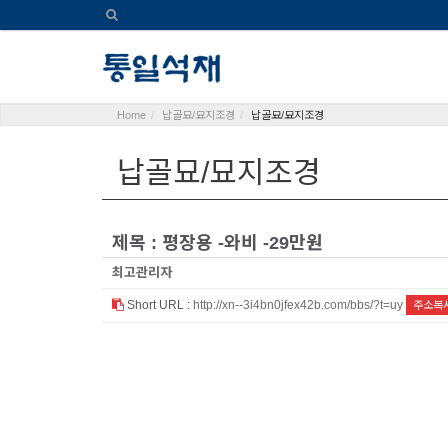
Home
납골묘/묘지조경
납골묘/묘지조경
납골묘/묘지조경
제목 : 평장용 -와비 -29만원
최고관리자
Short URL :
http://xn--3i4bn0jfex42b.com/bbs/?t=uy
주소복