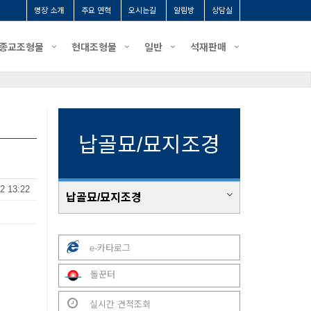
명장 소개
주요 연혁
오시는길
알림방
상담실
종교조형물
현대조형물
일반
석재판매
납골묘/묘지조경
2 13:22
납골묘/묘지조경
e-카타로그
돌꾼터
실시간 견적조회