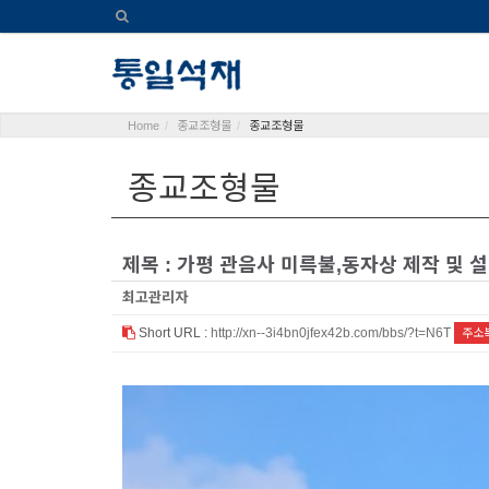
Home
종교조형물
종교조형물
종교조형물
제목 : 가평 관음사 미륵불,동자상 제작 및 
최고관리자
Short URL :
http://xn--3i4bn0jfex42b.com/bbs/?t=N6T
주소