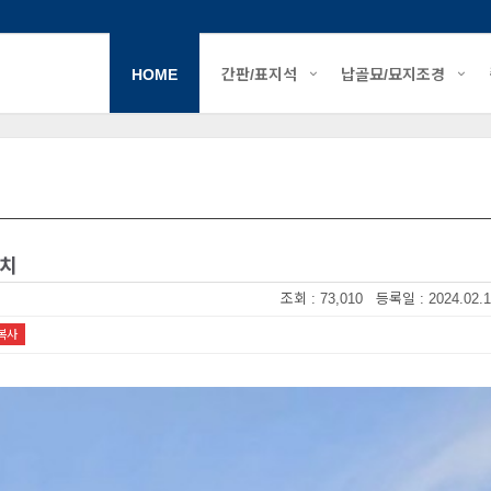
HOME
간판/표지석
납골묘/묘지조경
설치
조회 : 73,010 등록일 : 2024.02.1
복사