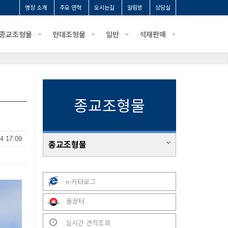
명장 소개
주요 연혁
오시는길
알림방
상담실
종교조형물
현대조형물
일반
석재판매
종교조형물
4 17:09
종교조형물
e-카타로그
돌꾼터
실시간 견적조회