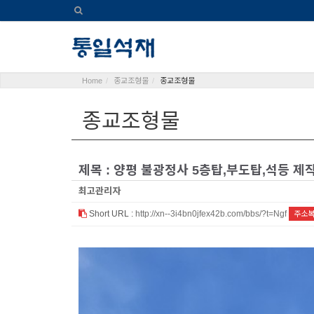
Home
종교조형물
종교조형물
종교조형물
제목 : 양평 불광정사 5층탑,부도탑,석등 제
최고관리자
Short URL :
http://xn--3i4bn0jfex42b.com/bbs/?t=Ngf
주소