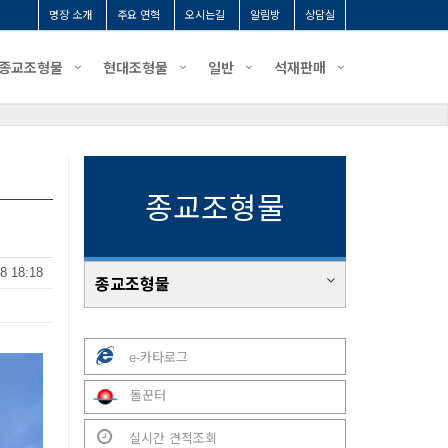
명장 소개
주요 연혁
오시는길
알림방
상담실
종교조형물
현대조형물
일반
석재판매
종교조형물
8 18:18
종교조형물
e-카타로그
돌꾼터
실시간 견적조회