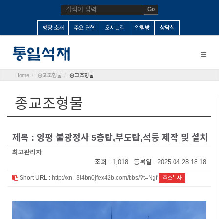
Go
명장 소개
주요 연혁
오시는길
알림방
상담실
Toggle
naviga
Home
종교조형물
종교조형물
종교조형물
제목 : 양평 불광정사 5층탑,부도탑,석등 제작 및 설치
최고관리자
조회 : 1,018 등록일 : 2025.04.28 18:18
Short URL :
http://xn--3i4bn0jfex42b.com/bbs/?t=Ngf
주소복사