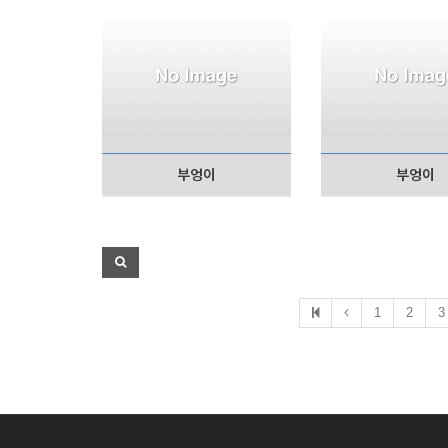
부엉이
부엉이
1
2
3