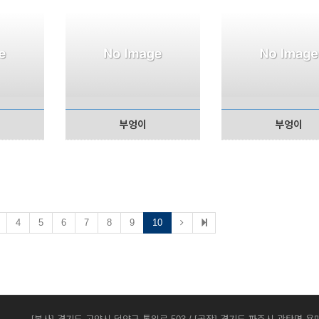
부엉이
부엉이
4
5
6
7
8
9
10