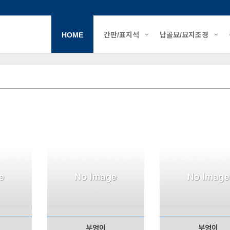
HOME
간판/표지석
납골묘/묘지조경
부엉이
부엉이