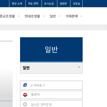
명장 소개
주요 연혁
오시는길
알림방
상담실
종교조형물
현대조형물
일반
석재판매
일반
일반
e-카타로그
돌꾼터
실시간 견적조회