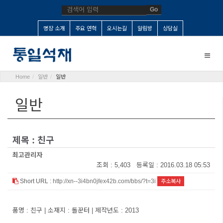
Go
명장 소개
주요 연혁
오시는길
알림방
상담실
Toggle
naviga
Home
일반
일반
일반
제목 : 친구
최고관리자
조회 : 5,403 등록일 : 2016.03.18 05:53
Short URL :
http://xn--3i4bn0jfex42b.com/bbs/?t=3i
주소복사
품명 : 친구 | 소재지 : 돌꾼터 | 제작년도 : 2013