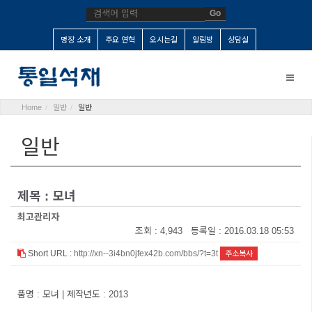
Go
명장 소개
주요 연혁
오시는길
알림방
상담실
Toggle
naviga
Home
일반
일반
일반
제목 : 모녀
최고관리자
조회 : 4,943 등록일 : 2016.03.18 05:53
Short URL :
http://xn--3i4bn0jfex42b.com/bbs/?t=3t
주소복사
품명 : 모녀 | 제작년도 : 2013