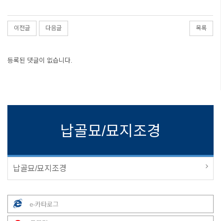
이전글
다음글
목록
등록된 댓글이 없습니다.
납골묘/묘지조경
납골묘/묘지조경
e-카타로그