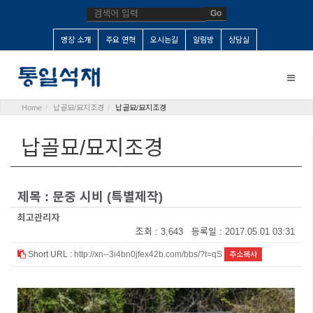
Go
명장 소개
주요 연혁
오시는길
알림방
상담실
Toggle
naviga
Home
납골묘/묘지조경
납골묘/묘지조경
납골묘/묘지조경
제목 : 문중 시비 (특별제작)
최고관리자
조회 : 3,643 등록일 : 2017.05.01 03:31
Short URL :
http://xn--3i4bn0jfex42b.com/bbs/?t=qS
주소복사