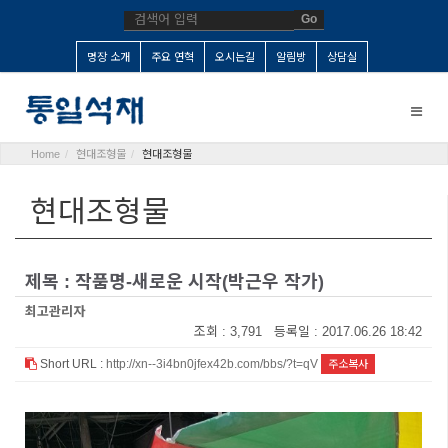
Go
명장 소개
주요 연혁
오시는길
알림방
상담실
Toggle
naviga
Home
현대조형물
현대조형물
현대조형물
제목 : 작품명-새로운 시작(박근우 작가)
최고관리자
조회 : 3,791 등록일 : 2017.06.26 18:42
Short URL :
http://xn--3i4bn0jfex42b.com/bbs/?t=qV
주소복사