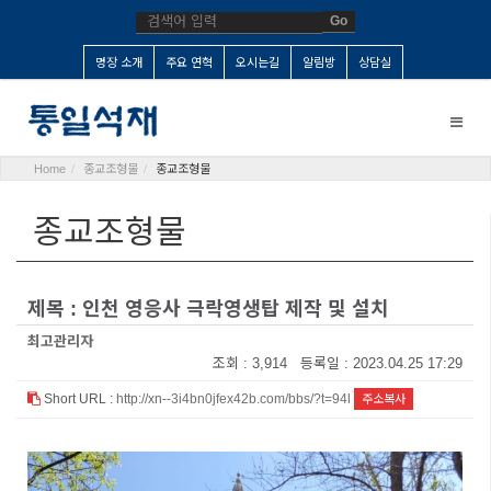
Go
명장 소개
주요 연혁
오시는길
알림방
상담실
Toggle
naviga
Home
종교조형물
종교조형물
종교조형물
제목 : 인천 영응사 극락영생탑 제작 및 설치
최고관리자
조회 : 3,914 등록일 : 2023.04.25 17:29
Short URL :
http://xn--3i4bn0jfex42b.com/bbs/?t=94l
주소복사