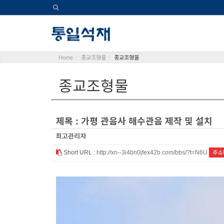
Home
종교조형물
종교조형물
종교조형물
제목 : 가평 관음사 해수관음 제작 및 설치
최고관리자
Short URL :
http://xn--3i4bn0jfex42b.com/bbs/?t=N6U
주소