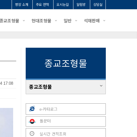
명장 소개
주요 연혁
오시는길
알림방
상담실
종교조형물
현대조형물
일반
석재판매
종교조형물
4 17:08
종교조형물
e-카타로그
돌꾼터
실시간 견적조회